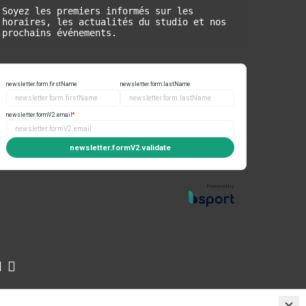
Soyez les premiers informés sur les 
horaires, les actualités du studio et nos 
prochains événements.
newsletter.form.firstName
newsletter.form.lastName
newsletter.formV2.email
*
newsletter.formV2.validate
Powered by