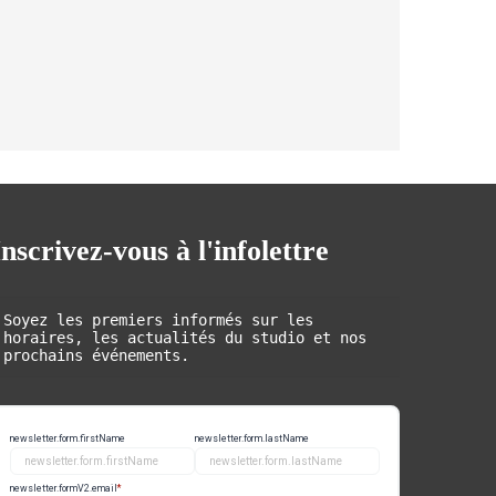
Inscrivez-vous à l'infolettre
Soyez les premiers informés sur les 
horaires, les actualités du studio et nos 
prochains événements.
newsletter.form.firstName
newsletter.form.lastName
newsletter.formV2.email
*